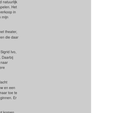
 natuurlijk
spelen. Het
verkoop in
n mijn
et theater,
ren die daar
Sigrid Ivo,
. Daarbij
 naar
ere
dacht
ouw en een
aar toe te
eginnen. Er
unt komen