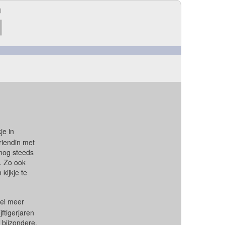
je in
riendin met
nog steeds
. Zo ook
kijkje te
eel meer
jftigerjaren
 bijzondere,