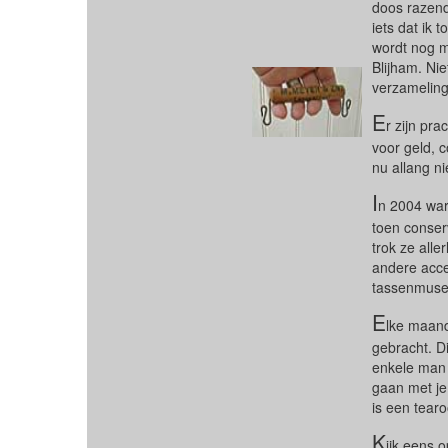
doos razends
iets dat ik
wordt nog m
Blijham. Ni
verzameling
E
r zijn pr
voor geld, 
nu allang n
I
n 2004 war
toen conser
trok ze all
andere acce
tassenmuseum
E
lke maan
gebracht. D
enkele man 
gaan met je
is een tea
K
ijk eens 