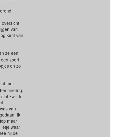
terend
 overzicht
rijgen van
nog kent van
oen ze een
s een soort
opjes en zo
dat met
herinnering.
iet kwijt te
et
 was van
 gedaan. Ik
liep maar
lletje waar
ee hij de