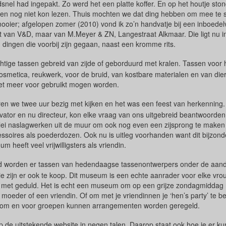
nel had ingepakt. Zo werd het een platte koffer. En op het houtje stond
 toen nog niet kon lezen. Thuis mochten we dat ding hebben om mee te 
ooier; afgelopen zomer (2010) vond ik zo’n handvatje bij een inboedel
et van V&D, maar van M.Meyer & ZN, Langestraat Alkmaar.
Die ligt nu i
 dingen die voorbij zijn gegaan, naast een kromme rits.
achtige tassen gebreid van zijde of geborduurd met kralen. Tassen voor h
cosmetica, reukwerk, voor de bruid, van kostbare materialen en van die
iet meer voor gebruikt mogen worden.
en we twee uur bezig met kijken en het was een feest van herkenning. 
vator en nu directeur, kon elke vraag van ons uitgebreid beantwoorden
erlei naslagwerken uit de muur om ook nog even een zijsprong te maken
ssoires als poederdozen. Ook nu is uitleg voorhanden want dit bijzond
 heeft veel vrijwilligsters als vriendin.
d worden er tassen van hedendaagse tassenontwerpers onder de aan
ie zijn er ook te koop. Dit museum is een echte aanrader voor elke vr
met geduld. Het is echt een museum om op een grijze zondagmiddag n
 moeder of een vriendin. Of om met je vriendinnen je ‘hen’s party’ te b
room en voor groepen kunnen arrangementen worden geregeld.
op de uitstekende website in negen talen. Daarop staat ook hoe je er k