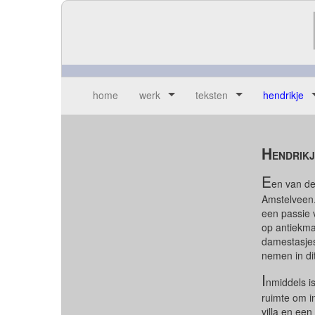
home
werk
teksten
hendrikje
H
ENDRIKJ
E
en van de
Amstelveen.
een passie 
op antiekma
damestasjes
nemen in di
I
nmiddels i
ruimte om in
villa en een