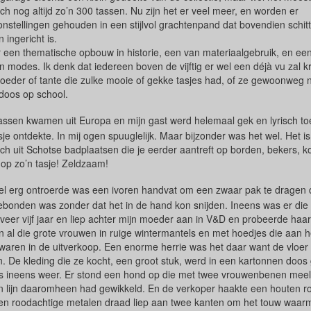
h nog altijd zo’n 300 tassen. Nu zijn het er veel meer, en worden er
nstellingen gehouden in een stijlvol grachtenpand dat bovendien schit
ingericht is.
r een thematische opbouw in historie, een van materiaalgebruik, en een
en modes. Ik denk dat iedereen boven de vijftig er wel een déjà vu zal k
eder of tante die zulke mooie of gekke tasjes had, of ze gewoonweg 
doos op school.
tassen kwamen uit Europa en mijn gast werd helemaal gek en lyrisch t
sje ontdekte.
In mij ogen spuuglelijk. Maar bijzonder was het wel. Het i
sch uit Schotse badplaatsen die je eerder aantreft op borden, bekers, k
 op zo’n tasje! Zeldzaam!
eel erg ontroerde was een ivoren handvat om een zwaar pak te dragen 
ebonden was zonder dat het in de hand kon snijden. Ineens was er die 
eer vijf jaar en liep achter mijn moeder aan in V&D en probeerde haar n
n al die grote vrouwen in ruige wintermantels en met hoedjes die aan h
waren in de uitverkoop. Een enorme herrie was het daar want de vloer
n. De kleding die ze kocht, een groot stuk, werd in een kartonnen doos
os ineens weer. Er stond een hond op die met twee vrouwenbenen mee
jn lijn daaromheen had gewikkeld. En de verkoper haakte een houten ro
n roodachtige metalen draad liep aan twee kanten om het touw waarm