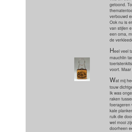
getoond. Toc
thematentoo
verbouwd en 
Ook nu is e
van stijlen 
een oma, mo
de verkleed
H
eel veel 
mauchlin ta
toeristenkit
voort. Maar
W
at mij h
touw dichtg
Ik was ongev
raken tusse
foerageren 
kale planke
ruik die do
wel mooi zi
doorheen ee